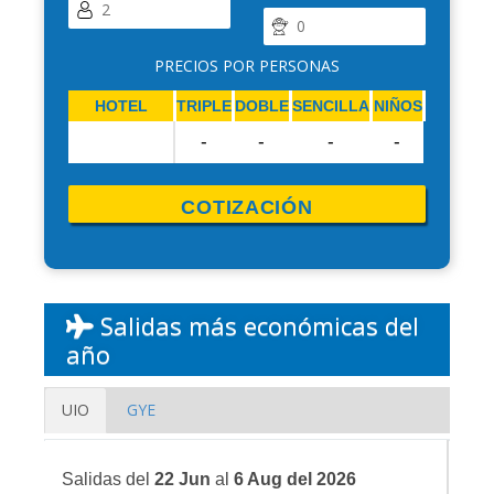
PRECIOS POR PERSONAS
HOTEL
TRIPLE
DOBLE
SENCILLA
NIÑOS
-
-
-
-
COTIZACIÓN
Salidas más económicas del
año
UIO
GYE
Salidas del
22 Jun
al
6 Aug del 2026