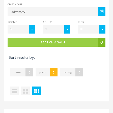
CHECK OUT
ROOMS
ADULTS
KIDS
1
1
0
SEARCH AGAIN
Sort results by:
name
price
rating