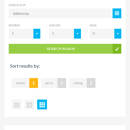
CHECK OUT
ROOMS
ADULTS
KIDS
1
1
0
SEARCH AGAIN
Sort results by:
name
price
rating